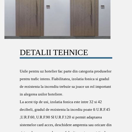
DETALII TEHNICE
Usile pentru uz hotelier fac parte din categoria produselor
pentru trafic intens. Fiabilitatea, izolatia fonica si gradul
de rezistenta la incendiu trebuie sa joace un rol important
in alegerea usilor hoteliere.
La acest tip de usi, izolatia fonica este intre 32 si 42
decibeli, gradul de rezistenta la incediu poate fi U.R.F.45
,U.R.F.60, U.R.F.90 SI U.R.F.120 si permit adaptarea
sistemelor card acces, deschidere amprenta sau oricare din